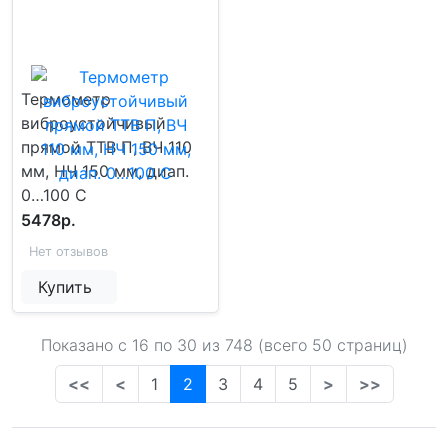
Термометр
виброустойчивый
прямой ТТВ П, ВЧ 110
мм, НЧ 150 мм, диап.
0…100 С
5478р.
Нет отзывов
Купить
Показано с 16 по
30
из 748 (всего 50 страниц)
<<
<
1
2
3
4
5
>
>>