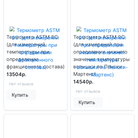
Термометр ASTM 8C
Термометр ASTM 9C
(для измерений
(для измерений при
температуры при
определении нижнего
определении
значения температуры
фракционного состава)
вспышки по Пенски-
Мартенс)
13504р.
14540р.
Нет отзывов
Нет отзывов
Купить
Купить