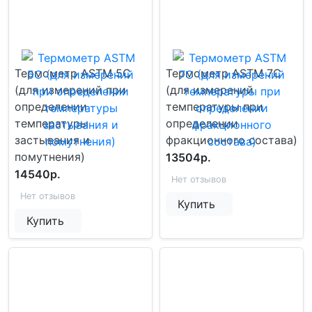
Термометр ASTM 5C
Термометр ASTM 7C
(для измерений при
(для измерений
определении
температуры при
температуры
определении
застывания и
фракционного состава)
помутнения)
13504р.
14540р.
Нет отзывов
Нет отзывов
Купить
Купить