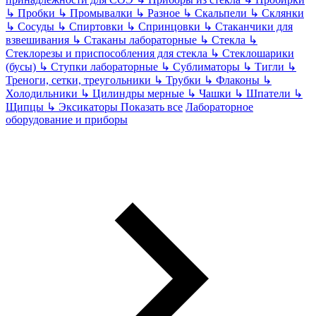
↳
Пробки
↳
Промывалки
↳
Разное
↳
Скальпели
↳
Склянки
↳
Сосуды
↳
Спиртовки
↳
Спринцовки
↳
Стаканчики для
взвешивания
↳
Стаканы лабораторные
↳
Стекла
↳
Стеклорезы и приспособления для стекла
↳
Стеклошарики
(бусы)
↳
Ступки лабораторные
↳
Сублиматоры
↳
Тигли
↳
Треноги, сетки, треугольники
↳
Трубки
↳
Флаконы
↳
Холодильники
↳
Цилиндры мерные
↳
Чашки
↳
Шпатели
↳
Щипцы
↳
Эксикаторы
Показать все
Лабораторное
оборудование и приборы