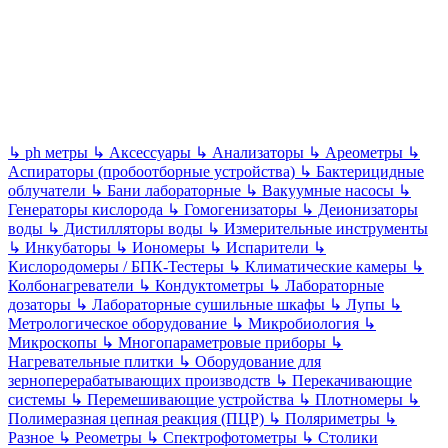
↳
ph метры
↳
Аксессуары
↳
Анализаторы
↳
Ареометры
↳
Аспираторы (пробоотборные устройства)
↳
Бактерицидные
облучатели
↳
Бани лабораторные
↳
Вакуумные насосы
↳
Генераторы кислорода
↳
Гомогенизаторы
↳
Деионизаторы
воды
↳
Дистилляторы воды
↳
Измерительные инструменты
↳
Инкубаторы
↳
Иономеры
↳
Испарители
↳
Кислородомеры / БПК-Тестеры
↳
Климатические камеры
↳
Колбонагреватели
↳
Кондуктометры
↳
Лабораторные
дозаторы
↳
Лабораторные сушильные шкафы
↳
Лупы
↳
Метрологическое оборудование
↳
Микробиология
↳
Микроскопы
↳
Многопараметровые приборы
↳
Нагревательные плитки
↳
Оборудование для
зерноперерабатывающих производств
↳
Перекачивающие
системы
↳
Перемешивающие устройства
↳
Плотномеры
↳
Полимеразная цепная реакция (ПЦР)
↳
Поляриметры
↳
Разное
↳
Реометры
↳
Спектрофотометры
↳
Столики