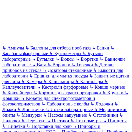
↳
Ампулы
↳
Баллоны для отбора проб газа
↳
Банки
↳
Барабаны фарфоровые
↳
Бутирометры
↳
Бутыли
лабораторные
↳
Бутылки
↳
Бюксы
↳
Бюретки
↳
Ванночки
лабораторные
↳
Вата
↳
Воронки
↳
Горелки
↳
Детали
приборов из стекла
↳
Дозаторы стеклянные
↳
Емкости для
лаборатории
↳
Ершики для мытья посуды
↳
Защитные щитки
для лица
↳
Камеры
↳
Капельницы
↳
Капилляры
↳
Каплеуловители
↳
Кастрюли фарфоровые
↳
Ковши мерные
↳
Контейнеры
↳
Корзины для транспортировки
↳
Кружки
↳
Крышки
↳
Кюветы для спектрофотометров и
фотоколориметров
↳
Лабораторные колбы
↳
Лодочки
↳
Ложки
↳
Лопаточки
↳
Лотки лабораторные
↳
Медицинские
бинты
↳
Мензурки
↳
Насосы вакуумные
↳
Отстойники
↳
Палочки
↳
Перчатки
↳
Пестики
↳
Пикнометры
↳
Пинцеты
↳
Пипетки
↳
Подставки для колб
↳
Приборы и
принадлежности для СОЭ
↳
Приборы из стекла
↳
Пробирки