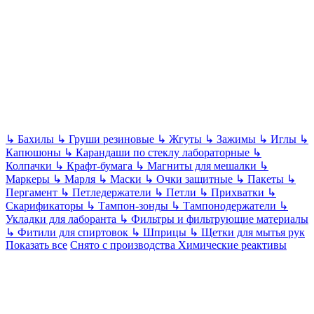
↳
Бахилы
↳
Груши резиновые
↳
Жгуты
↳
Зажимы
↳
Иглы
↳
Капюшоны
↳
Карандаши по стеклу лабораторные
↳
Колпачки
↳
Крафт-бумага
↳
Магниты для мешалки
↳
Маркеры
↳
Марля
↳
Маски
↳
Очки защитные
↳
Пакеты
↳
Пергамент
↳
Петледержатели
↳
Петли
↳
Прихватки
↳
Скарификаторы
↳
Тампон-зонды
↳
Тампонодержатели
↳
Укладки для лаборанта
↳
Фильтры и фильтрующие материалы
↳
Фитили для спиртовок
↳
Шприцы
↳
Щетки для мытья рук
Показать все
Снято с производства
Химические реактивы