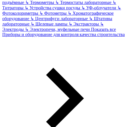
подъёмные
↳
Термометры
↳
Термостаты лабораторные
↳
Титраторы
↳
Устройства сушки посуды
↳
УФ-облучатели
↳
Фотоколориметры
↳
Фотометры
↳
Хроматографическое
оборудование
↳
Центрифуги лабораторные
↳
Штативы
лабораторные
↳
Щелевые лампы
↳
Экстракторы
↳
Электроды
↳
Электропечи, муфельные печи
Показать все
Приборы и оборудование для контроля качества строительства