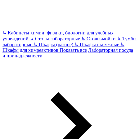
↳
Кабинеты химии, физики, биологии для учебных
учреждений
↳
Столы лабораторные
↳
Столы-мойки
↳
Тумбы
лабораторные
↳
Шкафы (разное)
↳
Шкафы вытяжные
↳
Шкафы для химреактивов
Показать все
Лабораторная посуда
и принадлежности