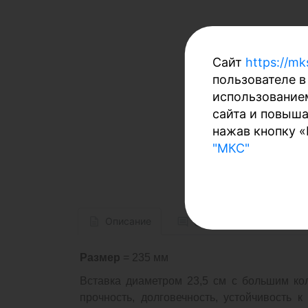
Сайт
https://mk
пользователе в
использование
сайта и повыша
нажав кнопку 
"МКС"
Описание
Отзывов (0)
До
Размер
= 235 мм
Вставка диаметром 23,5 см с большим ко
прочность, долговечность, устойчивость 