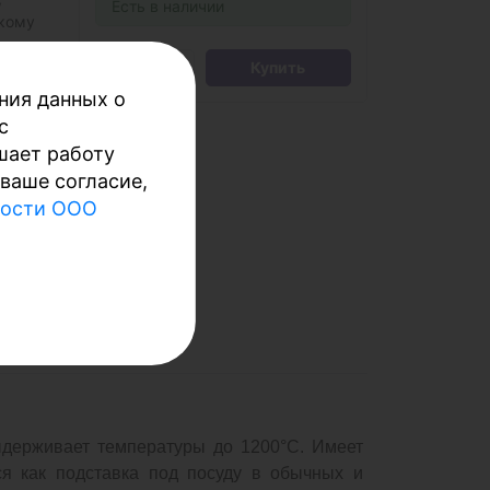
Есть в наличии
скому
я как
мных
Купить
ния данных о
с
шает работу
ваше согласие,
ности ООО
ыдерживает температуры до 1200°С. Имеет
тся как подставка под посуду в обычных и