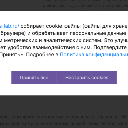
долговечность, устойчивость к механиче
и химическому воздействию. Используетс
подставка под посуду в обычных и вакуу
эксикатор...
→
s-lab.ru/
собирает cookie-файлы (файлы для хране
 браузере) и обрабатывает персональные данные 
м метрических и аналитических систем.
Это
улуч
ет удобство взаимодействия с ним. Подтвердите 
«Принять». Подробнее в
Политика конфиденциаль
Принять все
Настроить cookies
ставка и оплата
Гарантии
Файлы
личеством круглых отверстий выполнена из фарфора. В
к механическому и химическому воздействию. Используе