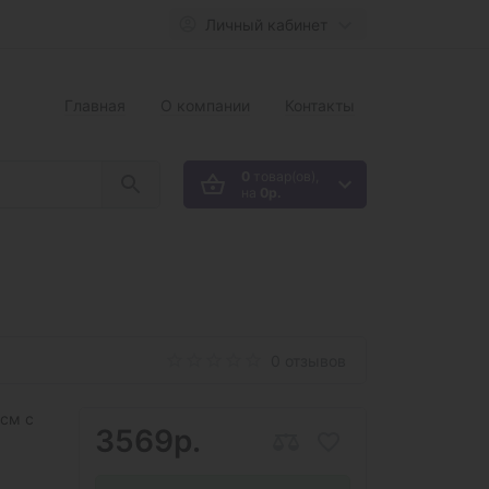
Личный кабинет
Главная
О компании
Контакты
0
товар(ов),
на
0р.
0 отзывов
см с
3569р.
,