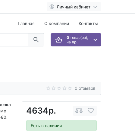
Личный кабинет
Главная
О компании
Контакты
0
товар(ов),
на
0р.
0 отзывов
ронка
4634р.
оме
-80.
Есть в наличии