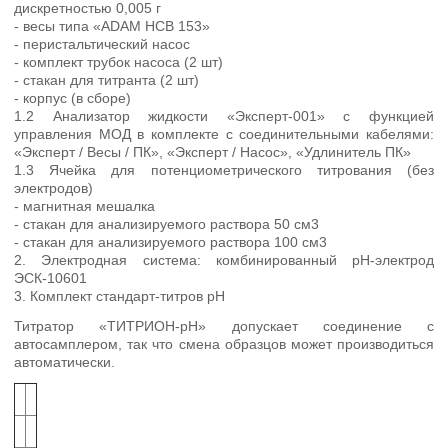
дискретностью 0,005 г
- весы типа «ADAM HCB 153»
- перистальтический насос
- комплект трубок насоса (2 шт)
- стакан для титранта (2 шт)
- корпус (в сборе)
1.2 Анализатор жидкости «Эксперт-001» с функцией
управления МОД в комплекте с соединительными кабелями:
«Эксперт / Весы / ПК», «Эксперт / Насос», «Удлинитель ПК»
1.3 Ячейка для потенциометрического титрования (без
электродов)
- магнитная мешалка
- стакан для анализируемого раствора 50 см3
- стакан для анализируемого раствора 100 см3
2. Электродная система: комбинированный рН-электрод
ЭСК-10601
3. Комплект стандарт-титров рН
Титратор «ТИТРИОН-pH» допускает соединение с
автосамплером, так что смена образцов может производиться
автоматически.