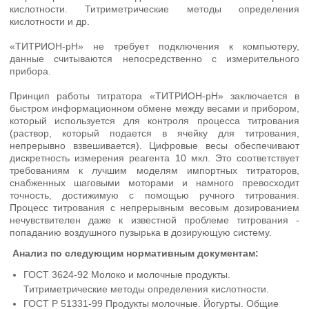
кислотности. Титриметрические методы определения
кислотности и др.
«ТИТРИОН-pH» не требует подключения к компьютеру,
данные считываются непосредственно с измерительного
прибора.
Принцип работы титратора «ТИТРИОН-pH» заключается в
быстром информационном обмене между весами и прибором,
который используется для контроля процесса титрования
(раствор, который подается в ячейку для титрования,
непрерывно взвешивается). Цифровые весы обеспечивают
дискретность измерения реагента 10 мкл. Это соответствует
требованиям к лучшим моделям импортных титраторов,
снабженных шаговыми моторами и намного превосходит
точность, достижимую с помощью ручного титрования.
Процесс титрования с непрерывным весовым дозированием
нечувствителен даже к известной проблеме титрования -
попаданию воздушного пузырька в дозирующую систему.
Анализ по следующим нормативным документам:
ГОСТ 3624-92 Молоко и молочные продукты.
Титриметрические методы определения кислотности.
ГОСТ Р 51331-99 Продукты молочные. Йогурты. Общие