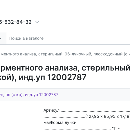
5-532-84-32
ентного анализа, стерильный, 96-луночный, плоскодонный (с 
ментного анализа, стерильный
ой), инд.уп 12002787
н, пл (с кр), инд.уп 12002787
Артикул....................................................
....................................(127,95 х 85,95 х 17,1
ммФорма лунки
.......................................................... "П -