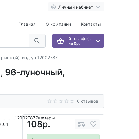
Личный кабинет
Главная
О компании
Контакты
0
товар(ов),
на
0р.
крышкой), инд.уп 12002787
, 96-луночный,
0 отзывов
.....................12002787Размеры
108р.
9) ± 1