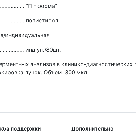
.................. "П - форма"
.....................полистирол
ильная/индивидуальная
.................... инд.уп./80шт.
ерментных анализов в клинико-диагностических 
ркировка лунок. Объем 300 мкл.
жба поддержки
Дополнительно