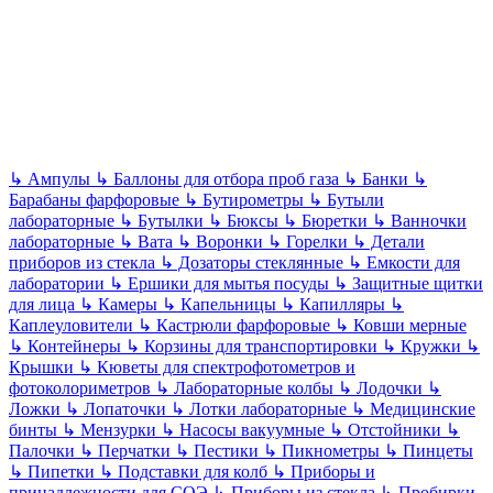
↳
Ампулы
↳
Баллоны для отбора проб газа
↳
Банки
↳
Барабаны фарфоровые
↳
Бутирометры
↳
Бутыли
лабораторные
↳
Бутылки
↳
Бюксы
↳
Бюретки
↳
Ванночки
лабораторные
↳
Вата
↳
Воронки
↳
Горелки
↳
Детали
приборов из стекла
↳
Дозаторы стеклянные
↳
Емкости для
лаборатории
↳
Ершики для мытья посуды
↳
Защитные щитки
для лица
↳
Камеры
↳
Капельницы
↳
Капилляры
↳
Каплеуловители
↳
Кастрюли фарфоровые
↳
Ковши мерные
↳
Контейнеры
↳
Корзины для транспортировки
↳
Кружки
↳
Крышки
↳
Кюветы для спектрофотометров и
фотоколориметров
↳
Лабораторные колбы
↳
Лодочки
↳
Ложки
↳
Лопаточки
↳
Лотки лабораторные
↳
Медицинские
бинты
↳
Мензурки
↳
Насосы вакуумные
↳
Отстойники
↳
Палочки
↳
Перчатки
↳
Пестики
↳
Пикнометры
↳
Пинцеты
↳
Пипетки
↳
Подставки для колб
↳
Приборы и
принадлежности для СОЭ
↳
Приборы из стекла
↳
Пробирки