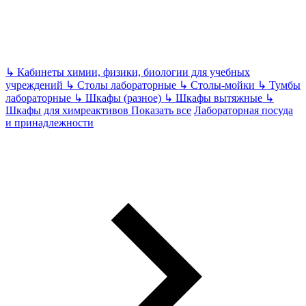
↳
Кабинеты химии, физики, биологии для учебных
учреждений
↳
Столы лабораторные
↳
Столы-мойки
↳
Тумбы
лабораторные
↳
Шкафы (разное)
↳
Шкафы вытяжные
↳
Шкафы для химреактивов
Показать все
Лабораторная посуда
и принадлежности