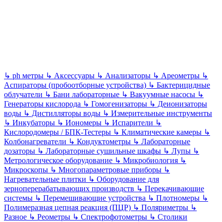
↳
ph метры
↳
Аксессуары
↳
Анализаторы
↳
Ареометры
↳
Аспираторы (пробоотборные устройства)
↳
Бактерицидные
облучатели
↳
Бани лабораторные
↳
Вакуумные насосы
↳
Генераторы кислорода
↳
Гомогенизаторы
↳
Деионизаторы
воды
↳
Дистилляторы воды
↳
Измерительные инструменты
↳
Инкубаторы
↳
Иономеры
↳
Испарители
↳
Кислородомеры / БПК-Тестеры
↳
Климатические камеры
↳
Колбонагреватели
↳
Кондуктометры
↳
Лабораторные
дозаторы
↳
Лабораторные сушильные шкафы
↳
Лупы
↳
Метрологическое оборудование
↳
Микробиология
↳
Микроскопы
↳
Многопараметровые приборы
↳
Нагревательные плитки
↳
Оборудование для
зерноперерабатывающих производств
↳
Перекачивающие
системы
↳
Перемешивающие устройства
↳
Плотномеры
↳
Полимеразная цепная реакция (ПЦР)
↳
Поляриметры
↳
Разное
↳
Реометры
↳
Спектрофотометры
↳
Столики