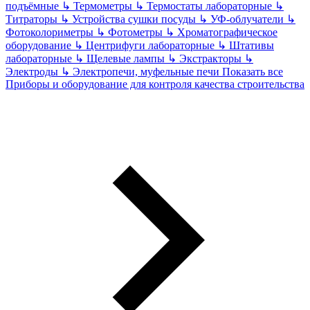
подъёмные
↳
Термометры
↳
Термостаты лабораторные
↳
Титраторы
↳
Устройства сушки посуды
↳
УФ-облучатели
↳
Фотоколориметры
↳
Фотометры
↳
Хроматографическое
оборудование
↳
Центрифуги лабораторные
↳
Штативы
лабораторные
↳
Щелевые лампы
↳
Экстракторы
↳
Электроды
↳
Электропечи, муфельные печи
Показать все
Приборы и оборудование для контроля качества строительства