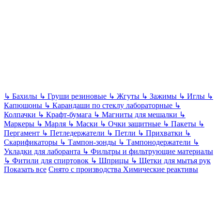
↳
Бахилы
↳
Груши резиновые
↳
Жгуты
↳
Зажимы
↳
Иглы
↳
Капюшоны
↳
Карандаши по стеклу лабораторные
↳
Колпачки
↳
Крафт-бумага
↳
Магниты для мешалки
↳
Маркеры
↳
Марля
↳
Маски
↳
Очки защитные
↳
Пакеты
↳
Пергамент
↳
Петледержатели
↳
Петли
↳
Прихватки
↳
Скарификаторы
↳
Тампон-зонды
↳
Тампонодержатели
↳
Укладки для лаборанта
↳
Фильтры и фильтрующие материалы
↳
Фитили для спиртовок
↳
Шприцы
↳
Щетки для мытья рук
Показать все
Снято с производства
Химические реактивы