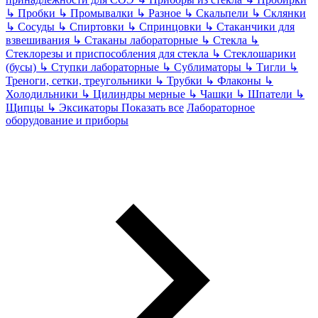
↳
Пробки
↳
Промывалки
↳
Разное
↳
Скальпели
↳
Склянки
↳
Сосуды
↳
Спиртовки
↳
Спринцовки
↳
Стаканчики для
взвешивания
↳
Стаканы лабораторные
↳
Стекла
↳
Стеклорезы и приспособления для стекла
↳
Стеклошарики
(бусы)
↳
Ступки лабораторные
↳
Сублиматоры
↳
Тигли
↳
Треноги, сетки, треугольники
↳
Трубки
↳
Флаконы
↳
Холодильники
↳
Цилиндры мерные
↳
Чашки
↳
Шпатели
↳
Щипцы
↳
Эксикаторы
Показать все
Лабораторное
оборудование и приборы