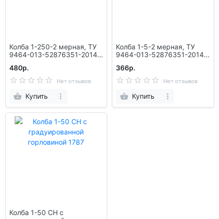
Колба 1-250-2 мерная, ТУ
Колба 1-5-2 мерная, ТУ
9464-013-52876351-2014,
9464-013-52876351-2014,
ГОСТ 1770-74, уп.2 /72 шт
ГОСТ 1770-74, уп.25/100 шт
480р.
366р.
10001128
10001141
Нет отзывов
Нет отзывов
Купить
Купить
Колба 1-50 СН с