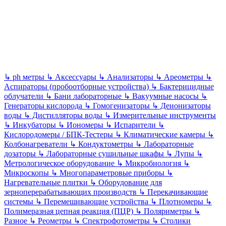
↳
ph метры
↳
Аксессуары
↳
Анализаторы
↳
Ареометры
↳
Аспираторы (пробоотборные устройства)
↳
Бактерицидные
облучатели
↳
Бани лабораторные
↳
Вакуумные насосы
↳
Генераторы кислорода
↳
Гомогенизаторы
↳
Деионизаторы
воды
↳
Дистилляторы воды
↳
Измерительные инструменты
↳
Инкубаторы
↳
Иономеры
↳
Испарители
↳
Кислородомеры / БПК-Тестеры
↳
Климатические камеры
↳
Колбонагреватели
↳
Кондуктометры
↳
Лабораторные
дозаторы
↳
Лабораторные сушильные шкафы
↳
Лупы
↳
Метрологическое оборудование
↳
Микробиология
↳
Микроскопы
↳
Многопараметровые приборы
↳
Нагревательные плитки
↳
Оборудование для
зерноперерабатывающих производств
↳
Перекачивающие
системы
↳
Перемешивающие устройства
↳
Плотномеры
↳
Полимеразная цепная реакция (ПЦР)
↳
Поляриметры
↳
Разное
↳
Реометры
↳
Спектрофотометры
↳
Столики