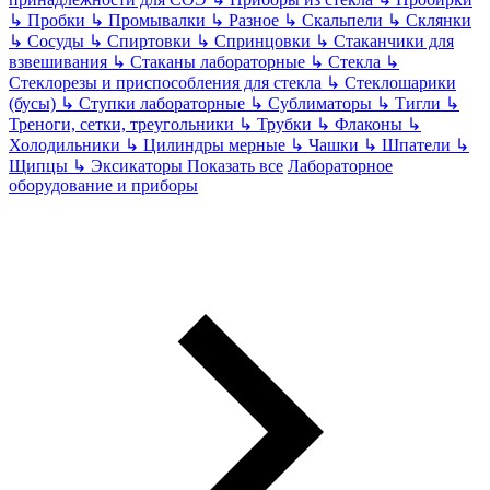
↳
Пробки
↳
Промывалки
↳
Разное
↳
Скальпели
↳
Склянки
↳
Сосуды
↳
Спиртовки
↳
Спринцовки
↳
Стаканчики для
взвешивания
↳
Стаканы лабораторные
↳
Стекла
↳
Стеклорезы и приспособления для стекла
↳
Стеклошарики
(бусы)
↳
Ступки лабораторные
↳
Сублиматоры
↳
Тигли
↳
Треноги, сетки, треугольники
↳
Трубки
↳
Флаконы
↳
Холодильники
↳
Цилиндры мерные
↳
Чашки
↳
Шпатели
↳
Щипцы
↳
Эксикаторы
Показать все
Лабораторное
оборудование и приборы