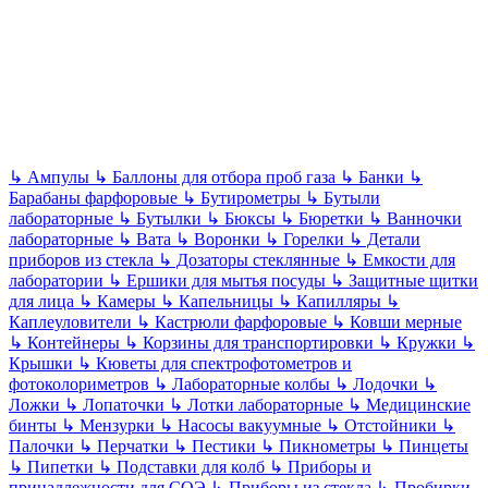
↳
Ампулы
↳
Баллоны для отбора проб газа
↳
Банки
↳
Барабаны фарфоровые
↳
Бутирометры
↳
Бутыли
лабораторные
↳
Бутылки
↳
Бюксы
↳
Бюретки
↳
Ванночки
лабораторные
↳
Вата
↳
Воронки
↳
Горелки
↳
Детали
приборов из стекла
↳
Дозаторы стеклянные
↳
Емкости для
лаборатории
↳
Ершики для мытья посуды
↳
Защитные щитки
для лица
↳
Камеры
↳
Капельницы
↳
Капилляры
↳
Каплеуловители
↳
Кастрюли фарфоровые
↳
Ковши мерные
↳
Контейнеры
↳
Корзины для транспортировки
↳
Кружки
↳
Крышки
↳
Кюветы для спектрофотометров и
фотоколориметров
↳
Лабораторные колбы
↳
Лодочки
↳
Ложки
↳
Лопаточки
↳
Лотки лабораторные
↳
Медицинские
бинты
↳
Мензурки
↳
Насосы вакуумные
↳
Отстойники
↳
Палочки
↳
Перчатки
↳
Пестики
↳
Пикнометры
↳
Пинцеты
↳
Пипетки
↳
Подставки для колб
↳
Приборы и
принадлежности для СОЭ
↳
Приборы из стекла
↳
Пробирки