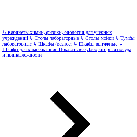
↳
Кабинеты химии, физики, биологии для учебных
учреждений
↳
Столы лабораторные
↳
Столы-мойки
↳
Тумбы
лабораторные
↳
Шкафы (разное)
↳
Шкафы вытяжные
↳
Шкафы для химреактивов
Показать все
Лабораторная посуда
и принадлежности