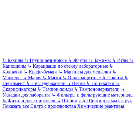
↳
Бахилы
↳
Груши резиновые
↳
Жгуты
↳
Зажимы
↳
Иглы
↳
Капюшоны
↳
Карандаши по стеклу лабораторные
↳
Колпачки
↳
Крафт-бумага
↳
Магниты для мешалки
↳
Маркеры
↳
Марля
↳
Маски
↳
Очки защитные
↳
Пакеты
↳
Пергамент
↳
Петледержатели
↳
Петли
↳
Прихватки
↳
Скарификаторы
↳
Тампон-зонды
↳
Тампонодержатели
↳
Укладки для лаборанта
↳
Фильтры и фильтрующие материалы
↳
Фитили для спиртовок
↳
Шприцы
↳
Щетки для мытья рук
Показать все
Снято с производства
Химические реактивы