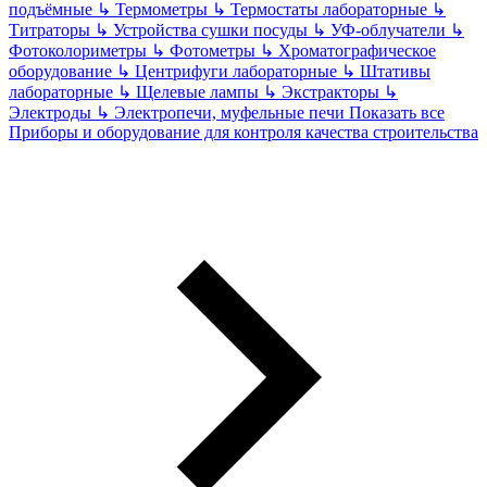
подъёмные
↳
Термометры
↳
Термостаты лабораторные
↳
Титраторы
↳
Устройства сушки посуды
↳
УФ-облучатели
↳
Фотоколориметры
↳
Фотометры
↳
Хроматографическое
оборудование
↳
Центрифуги лабораторные
↳
Штативы
лабораторные
↳
Щелевые лампы
↳
Экстракторы
↳
Электроды
↳
Электропечи, муфельные печи
Показать все
Приборы и оборудование для контроля качества строительства