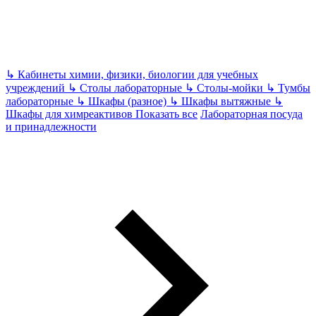
↳
Кабинеты химии, физики, биологии для учебных
учреждений
↳
Столы лабораторные
↳
Столы-мойки
↳
Тумбы
лабораторные
↳
Шкафы (разное)
↳
Шкафы вытяжные
↳
Шкафы для химреактивов
Показать все
Лабораторная посуда
и принадлежности