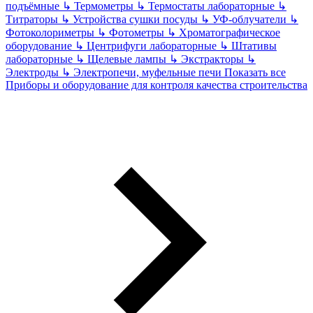
подъёмные
↳
Термометры
↳
Термостаты лабораторные
↳
Титраторы
↳
Устройства сушки посуды
↳
УФ-облучатели
↳
Фотоколориметры
↳
Фотометры
↳
Хроматографическое
оборудование
↳
Центрифуги лабораторные
↳
Штативы
лабораторные
↳
Щелевые лампы
↳
Экстракторы
↳
Электроды
↳
Электропечи, муфельные печи
Показать все
Приборы и оборудование для контроля качества строительства