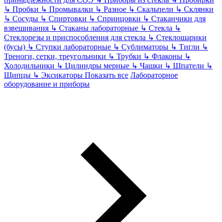
↳
Пробки
↳
Промывалки
↳
Разное
↳
Скальпели
↳
Склянки
↳
Сосуды
↳
Спиртовки
↳
Спринцовки
↳
Стаканчики для
взвешивания
↳
Стаканы лабораторные
↳
Стекла
↳
Стеклорезы и приспособления для стекла
↳
Стеклошарики
(бусы)
↳
Ступки лабораторные
↳
Сублиматоры
↳
Тигли
↳
Треноги, сетки, треугольники
↳
Трубки
↳
Флаконы
↳
Холодильники
↳
Цилиндры мерные
↳
Чашки
↳
Шпатели
↳
Щипцы
↳
Эксикаторы
Показать все
Лабораторное
оборудование и приборы