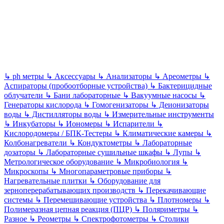
↳
ph метры
↳
Аксессуары
↳
Анализаторы
↳
Ареометры
↳
Аспираторы (пробоотборные устройства)
↳
Бактерицидные
облучатели
↳
Бани лабораторные
↳
Вакуумные насосы
↳
Генераторы кислорода
↳
Гомогенизаторы
↳
Деионизаторы
воды
↳
Дистилляторы воды
↳
Измерительные инструменты
↳
Инкубаторы
↳
Иономеры
↳
Испарители
↳
Кислородомеры / БПК-Тестеры
↳
Климатические камеры
↳
Колбонагреватели
↳
Кондуктометры
↳
Лабораторные
дозаторы
↳
Лабораторные сушильные шкафы
↳
Лупы
↳
Метрологическое оборудование
↳
Микробиология
↳
Микроскопы
↳
Многопараметровые приборы
↳
Нагревательные плитки
↳
Оборудование для
зерноперерабатывающих производств
↳
Перекачивающие
системы
↳
Перемешивающие устройства
↳
Плотномеры
↳
Полимеразная цепная реакция (ПЦР)
↳
Поляриметры
↳
Разное
↳
Реометры
↳
Спектрофотометры
↳
Столики