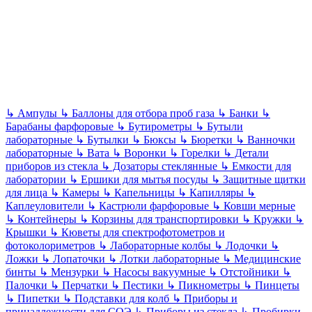
↳
Ампулы
↳
Баллоны для отбора проб газа
↳
Банки
↳
Барабаны фарфоровые
↳
Бутирометры
↳
Бутыли
лабораторные
↳
Бутылки
↳
Бюксы
↳
Бюретки
↳
Ванночки
лабораторные
↳
Вата
↳
Воронки
↳
Горелки
↳
Детали
приборов из стекла
↳
Дозаторы стеклянные
↳
Емкости для
лаборатории
↳
Ершики для мытья посуды
↳
Защитные щитки
для лица
↳
Камеры
↳
Капельницы
↳
Капилляры
↳
Каплеуловители
↳
Кастрюли фарфоровые
↳
Ковши мерные
↳
Контейнеры
↳
Корзины для транспортировки
↳
Кружки
↳
Крышки
↳
Кюветы для спектрофотометров и
фотоколориметров
↳
Лабораторные колбы
↳
Лодочки
↳
Ложки
↳
Лопаточки
↳
Лотки лабораторные
↳
Медицинские
бинты
↳
Мензурки
↳
Насосы вакуумные
↳
Отстойники
↳
Палочки
↳
Перчатки
↳
Пестики
↳
Пикнометры
↳
Пинцеты
↳
Пипетки
↳
Подставки для колб
↳
Приборы и
принадлежности для СОЭ
↳
Приборы из стекла
↳
Пробирки