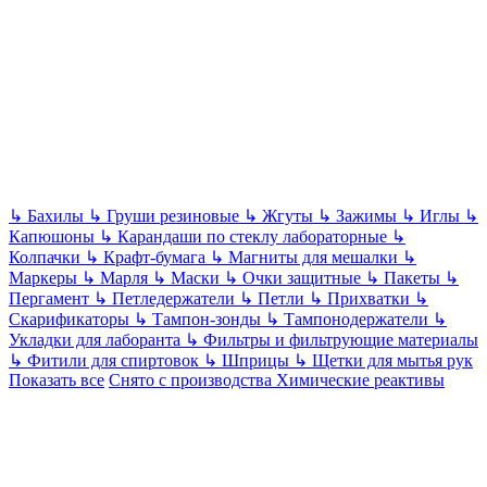
↳
Бахилы
↳
Груши резиновые
↳
Жгуты
↳
Зажимы
↳
Иглы
↳
Капюшоны
↳
Карандаши по стеклу лабораторные
↳
Колпачки
↳
Крафт-бумага
↳
Магниты для мешалки
↳
Маркеры
↳
Марля
↳
Маски
↳
Очки защитные
↳
Пакеты
↳
Пергамент
↳
Петледержатели
↳
Петли
↳
Прихватки
↳
Скарификаторы
↳
Тампон-зонды
↳
Тампонодержатели
↳
Укладки для лаборанта
↳
Фильтры и фильтрующие материалы
↳
Фитили для спиртовок
↳
Шприцы
↳
Щетки для мытья рук
Показать все
Снято с производства
Химические реактивы