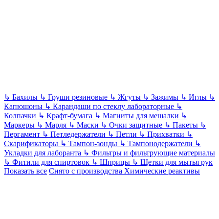
↳
Бахилы
↳
Груши резиновые
↳
Жгуты
↳
Зажимы
↳
Иглы
↳
Капюшоны
↳
Карандаши по стеклу лабораторные
↳
Колпачки
↳
Крафт-бумага
↳
Магниты для мешалки
↳
Маркеры
↳
Марля
↳
Маски
↳
Очки защитные
↳
Пакеты
↳
Пергамент
↳
Петледержатели
↳
Петли
↳
Прихватки
↳
Скарификаторы
↳
Тампон-зонды
↳
Тампонодержатели
↳
Укладки для лаборанта
↳
Фильтры и фильтрующие материалы
↳
Фитили для спиртовок
↳
Шприцы
↳
Щетки для мытья рук
Показать все
Снято с производства
Химические реактивы