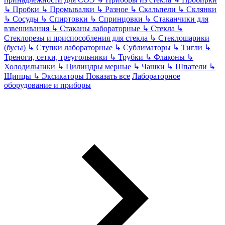
↳
Пробки
↳
Промывалки
↳
Разное
↳
Скальпели
↳
Склянки
↳
Сосуды
↳
Спиртовки
↳
Спринцовки
↳
Стаканчики для
взвешивания
↳
Стаканы лабораторные
↳
Стекла
↳
Стеклорезы и приспособления для стекла
↳
Стеклошарики
(бусы)
↳
Ступки лабораторные
↳
Сублиматоры
↳
Тигли
↳
Треноги, сетки, треугольники
↳
Трубки
↳
Флаконы
↳
Холодильники
↳
Цилиндры мерные
↳
Чашки
↳
Шпатели
↳
Щипцы
↳
Эксикаторы
Показать все
Лабораторное
оборудование и приборы