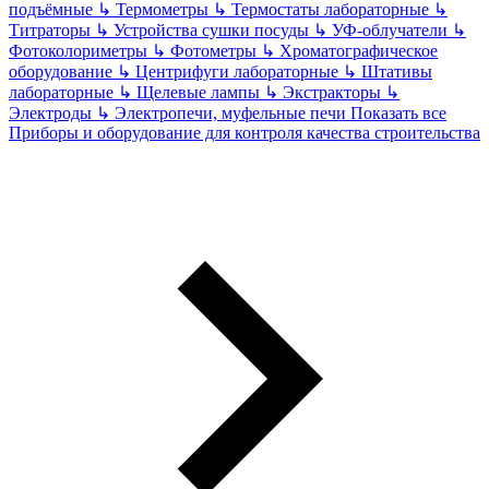
подъёмные
↳
Термометры
↳
Термостаты лабораторные
↳
Титраторы
↳
Устройства сушки посуды
↳
УФ-облучатели
↳
Фотоколориметры
↳
Фотометры
↳
Хроматографическое
оборудование
↳
Центрифуги лабораторные
↳
Штативы
лабораторные
↳
Щелевые лампы
↳
Экстракторы
↳
Электроды
↳
Электропечи, муфельные печи
Показать все
Приборы и оборудование для контроля качества строительства