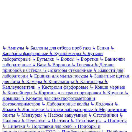
↳
Ампулы
↳
Баллоны для отбора проб газа
↳
Банки
↳
Барабаны фарфоровые
↳
Бутирометры
↳
Бутыли
лабораторные
↳
Бутылки
↳
Бюксы
↳
Бюретки
↳
Ванночки
лабораторные
↳
Вата
↳
Воронки
↳
Горелки
↳
Детали
приборов из стекла
↳
Дозаторы стеклянные
↳
Емкости для
лаборатории
↳
Ершики для мытья посуды
↳
Защитные щитки
для лица
↳
Камеры
↳
Капельницы
↳
Капилляры
↳
Каплеуловители
↳
Кастрюли фарфоровые
↳
Ковши мерные
↳
Контейнеры
↳
Корзины для транспортировки
↳
Кружки
↳
Крышки
↳
Кюветы для спектрофотометров и
фотоколориметров
↳
Лабораторные колбы
↳
Лодочки
↳
Ложки
↳
Лопаточки
↳
Лотки лабораторные
↳
Медицинские
бинты
↳
Мензурки
↳
Насосы вакуумные
↳
Отстойники
↳
Палочки
↳
Перчатки
↳
Пестики
↳
Пикнометры
↳
Пинцеты
↳
Пипетки
↳
Подставки для колб
↳
Приборы и
принадлежности для СОЭ
↳
Приборы из стекла
↳
Пробирки