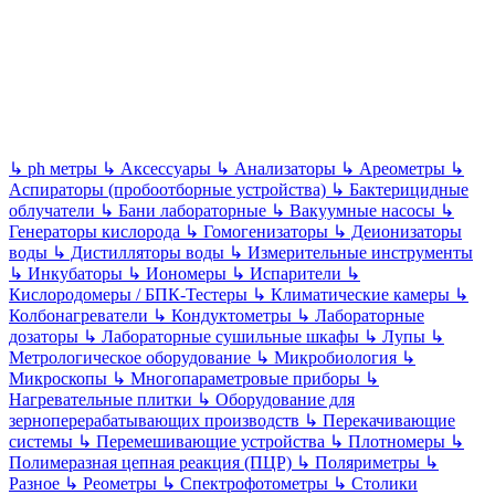
↳
ph метры
↳
Аксессуары
↳
Анализаторы
↳
Ареометры
↳
Аспираторы (пробоотборные устройства)
↳
Бактерицидные
облучатели
↳
Бани лабораторные
↳
Вакуумные насосы
↳
Генераторы кислорода
↳
Гомогенизаторы
↳
Деионизаторы
воды
↳
Дистилляторы воды
↳
Измерительные инструменты
↳
Инкубаторы
↳
Иономеры
↳
Испарители
↳
Кислородомеры / БПК-Тестеры
↳
Климатические камеры
↳
Колбонагреватели
↳
Кондуктометры
↳
Лабораторные
дозаторы
↳
Лабораторные сушильные шкафы
↳
Лупы
↳
Метрологическое оборудование
↳
Микробиология
↳
Микроскопы
↳
Многопараметровые приборы
↳
Нагревательные плитки
↳
Оборудование для
зерноперерабатывающих производств
↳
Перекачивающие
системы
↳
Перемешивающие устройства
↳
Плотномеры
↳
Полимеразная цепная реакция (ПЦР)
↳
Поляриметры
↳
Разное
↳
Реометры
↳
Спектрофотометры
↳
Столики