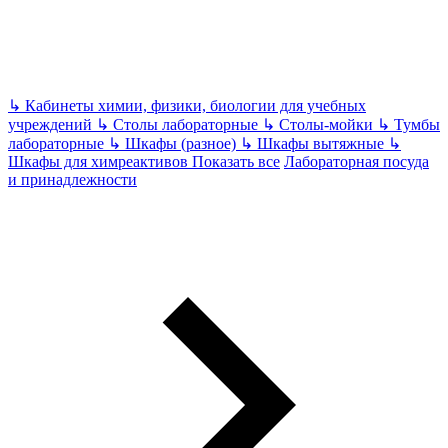
↳
Кабинеты химии, физики, биологии для учебных
учреждений
↳
Столы лабораторные
↳
Столы-мойки
↳
Тумбы
лабораторные
↳
Шкафы (разное)
↳
Шкафы вытяжные
↳
Шкафы для химреактивов
Показать все
Лабораторная посуда
и принадлежности