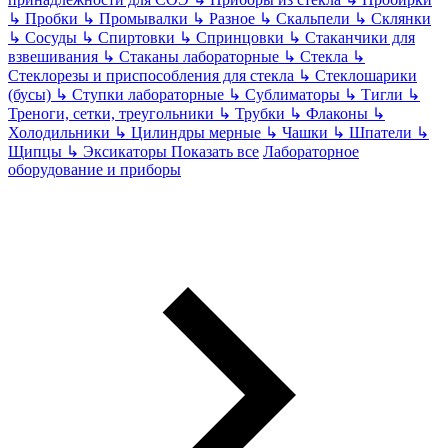
↳
Пробки
↳
Промывалки
↳
Разное
↳
Скальпели
↳
Склянки
↳
Сосуды
↳
Спиртовки
↳
Спринцовки
↳
Стаканчики для
взвешивания
↳
Стаканы лабораторные
↳
Стекла
↳
Стеклорезы и приспособления для стекла
↳
Стеклошарики
(бусы)
↳
Ступки лабораторные
↳
Сублиматоры
↳
Тигли
↳
Треноги, сетки, треугольники
↳
Трубки
↳
Флаконы
↳
Холодильники
↳
Цилиндры мерные
↳
Чашки
↳
Шпатели
↳
Щипцы
↳
Эксикаторы
Показать все
Лабораторное
оборудование и приборы