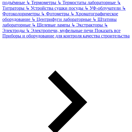
подъёмные
↳
Термометры
↳
Термостаты лабораторные
↳
Титраторы
↳
Устройства сушки посуды
↳
УФ-облучатели
↳
Фотоколориметры
↳
Фотометры
↳
Хроматографическое
оборудование
↳
Центрифуги лабораторные
↳
Штативы
лабораторные
↳
Щелевые лампы
↳
Экстракторы
↳
Электроды
↳
Электропечи, муфельные печи
Показать все
Приборы и оборудование для контроля качества строительства