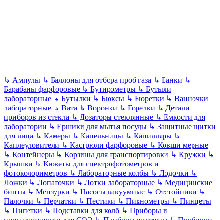
↳
Ампулы
↳
Баллоны для отбора проб газа
↳
Банки
↳
Барабаны фарфоровые
↳
Бутирометры
↳
Бутыли
лабораторные
↳
Бутылки
↳
Бюксы
↳
Бюретки
↳
Ванночки
лабораторные
↳
Вата
↳
Воронки
↳
Горелки
↳
Детали
приборов из стекла
↳
Дозаторы стеклянные
↳
Емкости для
лаборатории
↳
Ершики для мытья посуды
↳
Защитные щитки
для лица
↳
Камеры
↳
Капельницы
↳
Капилляры
↳
Каплеуловители
↳
Кастрюли фарфоровые
↳
Ковши мерные
↳
Контейнеры
↳
Корзины для транспортировки
↳
Кружки
↳
Крышки
↳
Кюветы для спектрофотометров и
фотоколориметров
↳
Лабораторные колбы
↳
Лодочки
↳
Ложки
↳
Лопаточки
↳
Лотки лабораторные
↳
Медицинские
бинты
↳
Мензурки
↳
Насосы вакуумные
↳
Отстойники
↳
Палочки
↳
Перчатки
↳
Пестики
↳
Пикнометры
↳
Пинцеты
↳
Пипетки
↳
Подставки для колб
↳
Приборы и
принадлежности для СОЭ
↳
Приборы из стекла
↳
Пробирки