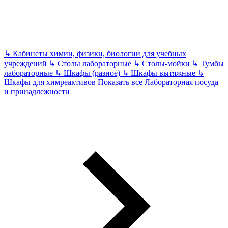
↳
Кабинеты химии, физики, биологии для учебных
учреждений
↳
Столы лабораторные
↳
Столы-мойки
↳
Тумбы
лабораторные
↳
Шкафы (разное)
↳
Шкафы вытяжные
↳
Шкафы для химреактивов
Показать все
Лабораторная посуда
и принадлежности