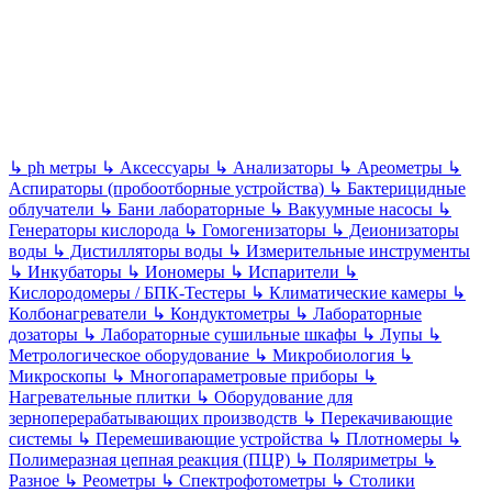
↳
ph метры
↳
Аксессуары
↳
Анализаторы
↳
Ареометры
↳
Аспираторы (пробоотборные устройства)
↳
Бактерицидные
облучатели
↳
Бани лабораторные
↳
Вакуумные насосы
↳
Генераторы кислорода
↳
Гомогенизаторы
↳
Деионизаторы
воды
↳
Дистилляторы воды
↳
Измерительные инструменты
↳
Инкубаторы
↳
Иономеры
↳
Испарители
↳
Кислородомеры / БПК-Тестеры
↳
Климатические камеры
↳
Колбонагреватели
↳
Кондуктометры
↳
Лабораторные
дозаторы
↳
Лабораторные сушильные шкафы
↳
Лупы
↳
Метрологическое оборудование
↳
Микробиология
↳
Микроскопы
↳
Многопараметровые приборы
↳
Нагревательные плитки
↳
Оборудование для
зерноперерабатывающих производств
↳
Перекачивающие
системы
↳
Перемешивающие устройства
↳
Плотномеры
↳
Полимеразная цепная реакция (ПЦР)
↳
Поляриметры
↳
Разное
↳
Реометры
↳
Спектрофотометры
↳
Столики