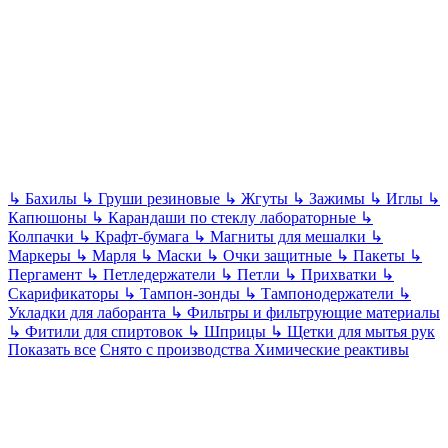
↳
Бахилы
↳
Груши резиновые
↳
Жгуты
↳
Зажимы
↳
Иглы
↳
Капюшоны
↳
Карандаши по стеклу лабораторные
↳
Колпачки
↳
Крафт-бумага
↳
Магниты для мешалки
↳
Маркеры
↳
Марля
↳
Маски
↳
Очки защитные
↳
Пакеты
↳
Пергамент
↳
Петледержатели
↳
Петли
↳
Прихватки
↳
Скарификаторы
↳
Тампон-зонды
↳
Тампонодержатели
↳
Укладки для лаборанта
↳
Фильтры и фильтрующие материалы
↳
Фитили для спиртовок
↳
Шприцы
↳
Щетки для мытья рук
Показать все
Снято с производства
Химические реактивы