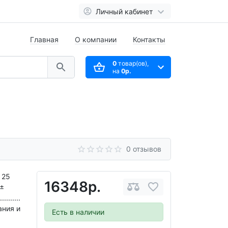
Личный кабинет
Главная
О компании
Контакты
0
товар(ов),
на
0р.
0 отзывов
.. 25
16348р.
 ±
........
ания и
Есть в наличии