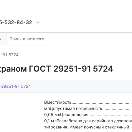
5-532-84-32
1-91 5724
 краном ГОСТ 29251-91 5724
 29251-91 5724
Вместимость.................................................
млДопустимая погрешность........................
0,05 млЦена деления.......................................
0,1 млРазработана для серийного дозиров
титрования. Имеет конусный стеклянный