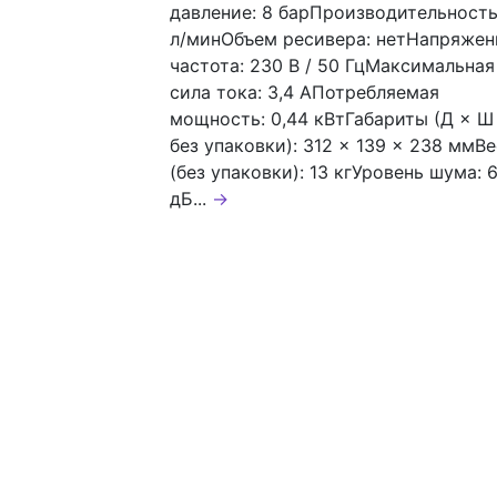
давление: 8 барПроизводительность
л/минОбъем ресивера: нетНапряжен
частота: 230 В / 50 ГцМаксимальная
сила тока: 3,4 АПотребляемая
мощность: 0,44 кВтГабариты (Д × Ш
без упаковки): 312 × 139 × 238 ммВе
(без упаковки): 13 кгУровень шума: 
дБ...
→