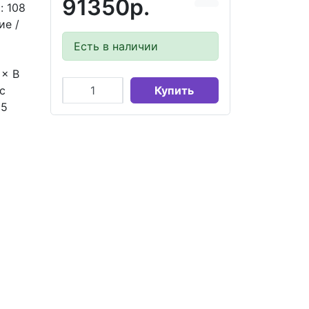
91350р.
: 108
ие /
Есть в наличии
 × В
с
Купить
65