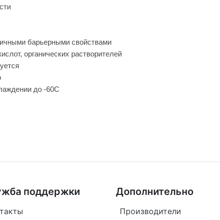
сти
личными барьерными свойствами
кислот, органических растворителей
уется
р
хлаждении до -60С
ужба поддержки
Дополнительно
такты
Производители