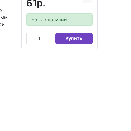
61р.
р
 мм.
Есть в наличии
ой
Купить