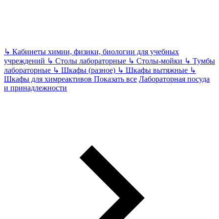
↳
Кабинеты химии, физики, биологии для учебных
учреждений
↳
Столы лабораторные
↳
Столы-мойки
↳
Тумбы
лабораторные
↳
Шкафы (разное)
↳
Шкафы вытяжные
↳
Шкафы для химреактивов
Показать все
Лабораторная посуда
и принадлежности