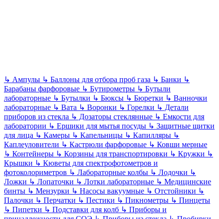
↳
Ампулы
↳
Баллоны для отбора проб газа
↳
Банки
↳
Барабаны фарфоровые
↳
Бутирометры
↳
Бутыли
лабораторные
↳
Бутылки
↳
Бюксы
↳
Бюретки
↳
Ванночки
лабораторные
↳
Вата
↳
Воронки
↳
Горелки
↳
Детали
приборов из стекла
↳
Дозаторы стеклянные
↳
Емкости для
лаборатории
↳
Ершики для мытья посуды
↳
Защитные щитки
для лица
↳
Камеры
↳
Капельницы
↳
Капилляры
↳
Каплеуловители
↳
Кастрюли фарфоровые
↳
Ковши мерные
↳
Контейнеры
↳
Корзины для транспортировки
↳
Кружки
↳
Крышки
↳
Кюветы для спектрофотометров и
фотоколориметров
↳
Лабораторные колбы
↳
Лодочки
↳
Ложки
↳
Лопаточки
↳
Лотки лабораторные
↳
Медицинские
бинты
↳
Мензурки
↳
Насосы вакуумные
↳
Отстойники
↳
Палочки
↳
Перчатки
↳
Пестики
↳
Пикнометры
↳
Пинцеты
↳
Пипетки
↳
Подставки для колб
↳
Приборы и
принадлежности для СОЭ
↳
Приборы из стекла
↳
Пробирки