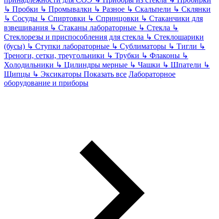
↳
Пробки
↳
Промывалки
↳
Разное
↳
Скальпели
↳
Склянки
↳
Сосуды
↳
Спиртовки
↳
Спринцовки
↳
Стаканчики для
взвешивания
↳
Стаканы лабораторные
↳
Стекла
↳
Стеклорезы и приспособления для стекла
↳
Стеклошарики
(бусы)
↳
Ступки лабораторные
↳
Сублиматоры
↳
Тигли
↳
Треноги, сетки, треугольники
↳
Трубки
↳
Флаконы
↳
Холодильники
↳
Цилиндры мерные
↳
Чашки
↳
Шпатели
↳
Щипцы
↳
Эксикаторы
Показать все
Лабораторное
оборудование и приборы