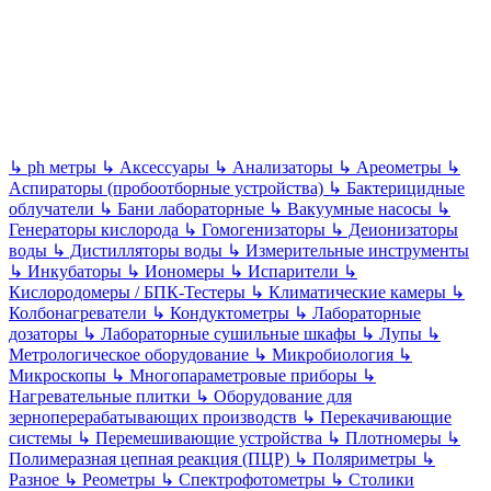
↳
ph метры
↳
Аксессуары
↳
Анализаторы
↳
Ареометры
↳
Аспираторы (пробоотборные устройства)
↳
Бактерицидные
облучатели
↳
Бани лабораторные
↳
Вакуумные насосы
↳
Генераторы кислорода
↳
Гомогенизаторы
↳
Деионизаторы
воды
↳
Дистилляторы воды
↳
Измерительные инструменты
↳
Инкубаторы
↳
Иономеры
↳
Испарители
↳
Кислородомеры / БПК-Тестеры
↳
Климатические камеры
↳
Колбонагреватели
↳
Кондуктометры
↳
Лабораторные
дозаторы
↳
Лабораторные сушильные шкафы
↳
Лупы
↳
Метрологическое оборудование
↳
Микробиология
↳
Микроскопы
↳
Многопараметровые приборы
↳
Нагревательные плитки
↳
Оборудование для
зерноперерабатывающих производств
↳
Перекачивающие
системы
↳
Перемешивающие устройства
↳
Плотномеры
↳
Полимеразная цепная реакция (ПЦР)
↳
Поляриметры
↳
Разное
↳
Реометры
↳
Спектрофотометры
↳
Столики