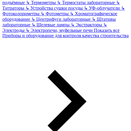
подъёмные
↳
Термометры
↳
Термостаты лабораторные
↳
Титраторы
↳
Устройства сушки посуды
↳
УФ-облучатели
↳
Фотоколориметры
↳
Фотометры
↳
Хроматографическое
оборудование
↳
Центрифуги лабораторные
↳
Штативы
лабораторные
↳
Щелевые лампы
↳
Экстракторы
↳
Электроды
↳
Электропечи, муфельные печи
Показать все
Приборы и оборудование для контроля качества строительства