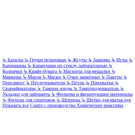
↳
Бахилы
↳
Груши резиновые
↳
Жгуты
↳
Зажимы
↳
Иглы
↳
Капюшоны
↳
Карандаши по стеклу лабораторные
↳
Колпачки
↳
Крафт-бумага
↳
Магниты для мешалки
↳
Маркеры
↳
Марля
↳
Маски
↳
Очки защитные
↳
Пакеты
↳
Пергамент
↳
Петледержатели
↳
Петли
↳
Прихватки
↳
Скарификаторы
↳
Тампон-зонды
↳
Тампонодержатели
↳
Укладки для лаборанта
↳
Фильтры и фильтрующие материалы
↳
Фитили для спиртовок
↳
Шприцы
↳
Щетки для мытья рук
Показать все
Снято с производства
Химические реактивы