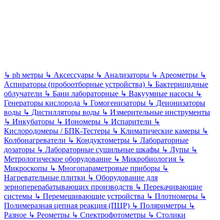
↳
ph метры
↳
Аксессуары
↳
Анализаторы
↳
Ареометры
↳
Аспираторы (пробоотборные устройства)
↳
Бактерицидные
облучатели
↳
Бани лабораторные
↳
Вакуумные насосы
↳
Генераторы кислорода
↳
Гомогенизаторы
↳
Деионизаторы
воды
↳
Дистилляторы воды
↳
Измерительные инструменты
↳
Инкубаторы
↳
Иономеры
↳
Испарители
↳
Кислородомеры / БПК-Тестеры
↳
Климатические камеры
↳
Колбонагреватели
↳
Кондуктометры
↳
Лабораторные
дозаторы
↳
Лабораторные сушильные шкафы
↳
Лупы
↳
Метрологическое оборудование
↳
Микробиология
↳
Микроскопы
↳
Многопараметровые приборы
↳
Нагревательные плитки
↳
Оборудование для
зерноперерабатывающих производств
↳
Перекачивающие
системы
↳
Перемешивающие устройства
↳
Плотномеры
↳
Полимеразная цепная реакция (ПЦР)
↳
Поляриметры
↳
Разное
↳
Реометры
↳
Спектрофотометры
↳
Столики