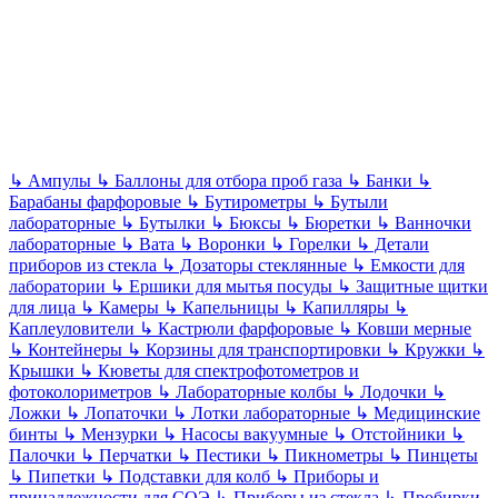
↳
Ампулы
↳
Баллоны для отбора проб газа
↳
Банки
↳
Барабаны фарфоровые
↳
Бутирометры
↳
Бутыли
лабораторные
↳
Бутылки
↳
Бюксы
↳
Бюретки
↳
Ванночки
лабораторные
↳
Вата
↳
Воронки
↳
Горелки
↳
Детали
приборов из стекла
↳
Дозаторы стеклянные
↳
Емкости для
лаборатории
↳
Ершики для мытья посуды
↳
Защитные щитки
для лица
↳
Камеры
↳
Капельницы
↳
Капилляры
↳
Каплеуловители
↳
Кастрюли фарфоровые
↳
Ковши мерные
↳
Контейнеры
↳
Корзины для транспортировки
↳
Кружки
↳
Крышки
↳
Кюветы для спектрофотометров и
фотоколориметров
↳
Лабораторные колбы
↳
Лодочки
↳
Ложки
↳
Лопаточки
↳
Лотки лабораторные
↳
Медицинские
бинты
↳
Мензурки
↳
Насосы вакуумные
↳
Отстойники
↳
Палочки
↳
Перчатки
↳
Пестики
↳
Пикнометры
↳
Пинцеты
↳
Пипетки
↳
Подставки для колб
↳
Приборы и
принадлежности для СОЭ
↳
Приборы из стекла
↳
Пробирки