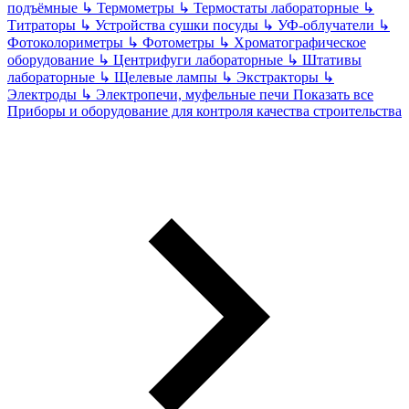
подъёмные
↳
Термометры
↳
Термостаты лабораторные
↳
Титраторы
↳
Устройства сушки посуды
↳
УФ-облучатели
↳
Фотоколориметры
↳
Фотометры
↳
Хроматографическое
оборудование
↳
Центрифуги лабораторные
↳
Штативы
лабораторные
↳
Щелевые лампы
↳
Экстракторы
↳
Электроды
↳
Электропечи, муфельные печи
Показать все
Приборы и оборудование для контроля качества строительства