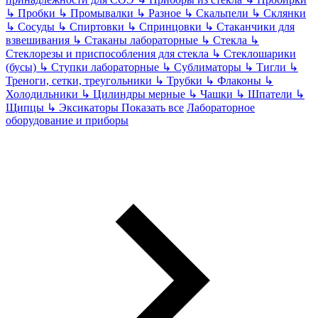
↳
Пробки
↳
Промывалки
↳
Разное
↳
Скальпели
↳
Склянки
↳
Сосуды
↳
Спиртовки
↳
Спринцовки
↳
Стаканчики для
взвешивания
↳
Стаканы лабораторные
↳
Стекла
↳
Стеклорезы и приспособления для стекла
↳
Стеклошарики
(бусы)
↳
Ступки лабораторные
↳
Сублиматоры
↳
Тигли
↳
Треноги, сетки, треугольники
↳
Трубки
↳
Флаконы
↳
Холодильники
↳
Цилиндры мерные
↳
Чашки
↳
Шпатели
↳
Щипцы
↳
Эксикаторы
Показать все
Лабораторное
оборудование и приборы