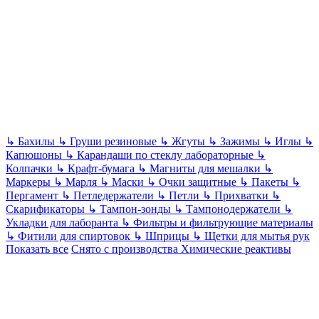
↳
Бахилы
↳
Груши резиновые
↳
Жгуты
↳
Зажимы
↳
Иглы
↳
Капюшоны
↳
Карандаши по стеклу лабораторные
↳
Колпачки
↳
Крафт-бумага
↳
Магниты для мешалки
↳
Маркеры
↳
Марля
↳
Маски
↳
Очки защитные
↳
Пакеты
↳
Пергамент
↳
Петледержатели
↳
Петли
↳
Прихватки
↳
Скарификаторы
↳
Тампон-зонды
↳
Тампонодержатели
↳
Укладки для лаборанта
↳
Фильтры и фильтрующие материалы
↳
Фитили для спиртовок
↳
Шприцы
↳
Щетки для мытья рук
Показать все
Снято с производства
Химические реактивы