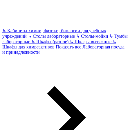
↳
Кабинеты химии, физики, биологии для учебных
учреждений
↳
Столы лабораторные
↳
Столы-мойки
↳
Тумбы
лабораторные
↳
Шкафы (разное)
↳
Шкафы вытяжные
↳
Шкафы для химреактивов
Показать все
Лабораторная посуда
и принадлежности