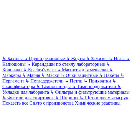
↳
Бахилы
↳
Груши резиновые
↳
Жгуты
↳
Зажимы
↳
Иглы
↳
Капюшоны
↳
Карандаши по стеклу лабораторные
↳
Колпачки
↳
Крафт-бумага
↳
Магниты для мешалки
↳
Маркеры
↳
Марля
↳
Маски
↳
Очки защитные
↳
Пакеты
↳
Пергамент
↳
Петледержатели
↳
Петли
↳
Прихватки
↳
Скарификаторы
↳
Тампон-зонды
↳
Тампонодержатели
↳
Укладки для лаборанта
↳
Фильтры и фильтрующие материалы
↳
Фитили для спиртовок
↳
Шприцы
↳
Щетки для мытья рук
Показать все
Снято с производства
Химические реактивы