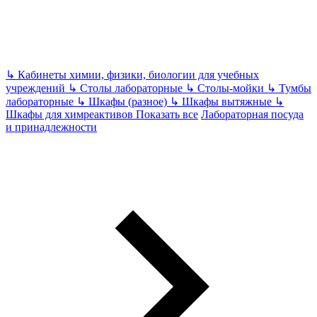
↳
Кабинеты химии, физики, биологии для учебных
учреждений
↳
Столы лабораторные
↳
Столы-мойки
↳
Тумбы
лабораторные
↳
Шкафы (разное)
↳
Шкафы вытяжные
↳
Шкафы для химреактивов
Показать все
Лабораторная посуда
и принадлежности