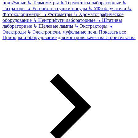
подъёмные
↳
Термометры
↳
Термостаты лабораторные
↳
Титраторы
↳
Устройства сушки посуды
↳
УФ-облучатели
↳
Фотоколориметры
↳
Фотометры
↳
Хроматографическое
оборудование
↳
Центрифуги лабораторные
↳
Штативы
лабораторные
↳
Щелевые лампы
↳
Экстракторы
↳
Электроды
↳
Электропечи, муфельные печи
Показать все
Приборы и оборудование для контроля качества строительства