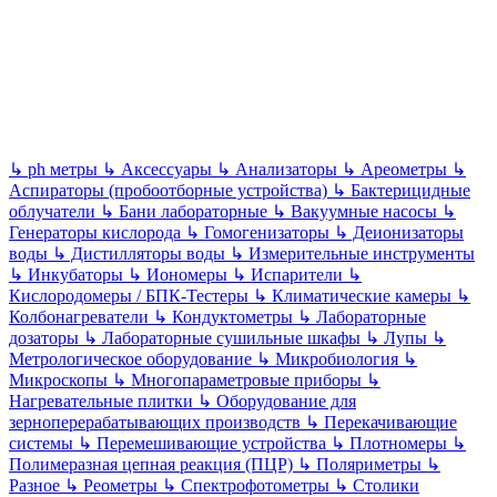
↳
ph метры
↳
Аксессуары
↳
Анализаторы
↳
Ареометры
↳
Аспираторы (пробоотборные устройства)
↳
Бактерицидные
облучатели
↳
Бани лабораторные
↳
Вакуумные насосы
↳
Генераторы кислорода
↳
Гомогенизаторы
↳
Деионизаторы
воды
↳
Дистилляторы воды
↳
Измерительные инструменты
↳
Инкубаторы
↳
Иономеры
↳
Испарители
↳
Кислородомеры / БПК-Тестеры
↳
Климатические камеры
↳
Колбонагреватели
↳
Кондуктометры
↳
Лабораторные
дозаторы
↳
Лабораторные сушильные шкафы
↳
Лупы
↳
Метрологическое оборудование
↳
Микробиология
↳
Микроскопы
↳
Многопараметровые приборы
↳
Нагревательные плитки
↳
Оборудование для
зерноперерабатывающих производств
↳
Перекачивающие
системы
↳
Перемешивающие устройства
↳
Плотномеры
↳
Полимеразная цепная реакция (ПЦР)
↳
Поляриметры
↳
Разное
↳
Реометры
↳
Спектрофотометры
↳
Столики