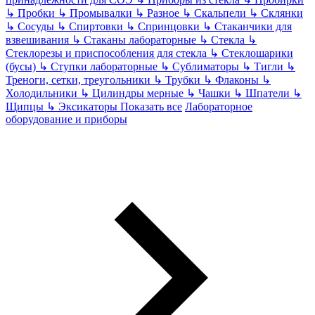
↳
Пробки
↳
Промывалки
↳
Разное
↳
Скальпели
↳
Склянки
↳
Сосуды
↳
Спиртовки
↳
Спринцовки
↳
Стаканчики для
взвешивания
↳
Стаканы лабораторные
↳
Стекла
↳
Стеклорезы и приспособления для стекла
↳
Стеклошарики
(бусы)
↳
Ступки лабораторные
↳
Сублиматоры
↳
Тигли
↳
Треноги, сетки, треугольники
↳
Трубки
↳
Флаконы
↳
Холодильники
↳
Цилиндры мерные
↳
Чашки
↳
Шпатели
↳
Щипцы
↳
Эксикаторы
Показать все
Лабораторное
оборудование и приборы