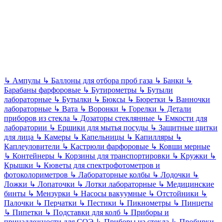
↳
Ампулы
↳
Баллоны для отбора проб газа
↳
Банки
↳
Барабаны фарфоровые
↳
Бутирометры
↳
Бутыли
лабораторные
↳
Бутылки
↳
Бюксы
↳
Бюретки
↳
Ванночки
лабораторные
↳
Вата
↳
Воронки
↳
Горелки
↳
Детали
приборов из стекла
↳
Дозаторы стеклянные
↳
Емкости для
лаборатории
↳
Ершики для мытья посуды
↳
Защитные щитки
для лица
↳
Камеры
↳
Капельницы
↳
Капилляры
↳
Каплеуловители
↳
Кастрюли фарфоровые
↳
Ковши мерные
↳
Контейнеры
↳
Корзины для транспортировки
↳
Кружки
↳
Крышки
↳
Кюветы для спектрофотометров и
фотоколориметров
↳
Лабораторные колбы
↳
Лодочки
↳
Ложки
↳
Лопаточки
↳
Лотки лабораторные
↳
Медицинские
бинты
↳
Мензурки
↳
Насосы вакуумные
↳
Отстойники
↳
Палочки
↳
Перчатки
↳
Пестики
↳
Пикнометры
↳
Пинцеты
↳
Пипетки
↳
Подставки для колб
↳
Приборы и
принадлежности для СОЭ
↳
Приборы из стекла
↳
Пробирки