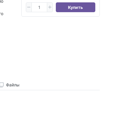
по
Купить
го
Файлы