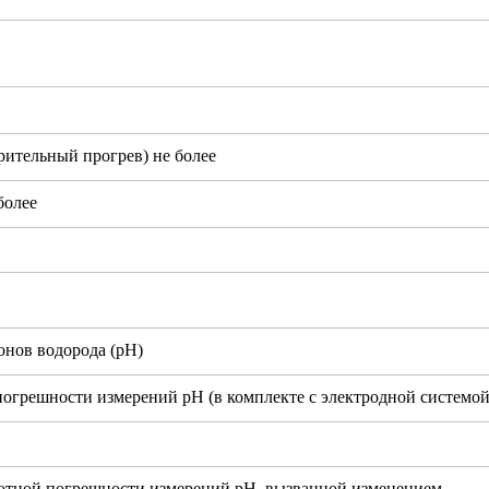
рительный прогрев) не более
более
онов водорода (рН)
огрешности измерений рН (в комплекте с электродной системой
ютной погрешности измерений рН, вызванной изменением