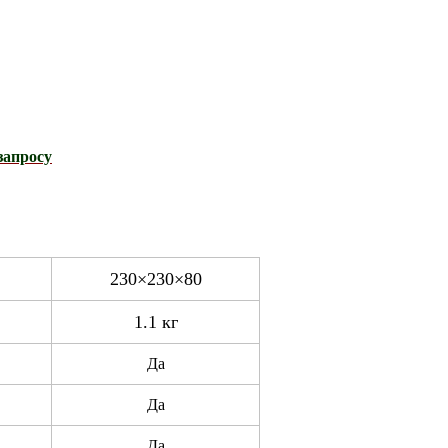
запросу
230×230×80
1.1 кг
Да
Да
Да