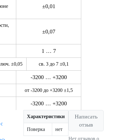
±0,01
зоне
сти,
±0,07
1 … 7
ключ. ±0,05
св. 3 до 7 ±0,1
-3200 … +3200
от -3200 до +3200 ±1,5
-3200 … +3200
Написать
Характеристики
 с
отзыв
Поверка
нет
Нет отзывов о