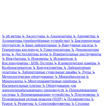
↳
ph метры
↳
Аксессуары
↳
Анализаторы
↳
Ареометры
↳
Аспираторы (пробоотборные устройства)
↳
Бактерицидные
облучатели
↳
Бани лабораторные
↳
Вакуумные насосы
↳
Генераторы кислорода
↳
Гомогенизаторы
↳
Деионизаторы
воды
↳
Дистилляторы воды
↳
Измерительные инструменты
↳
Инкубаторы
↳
Иономеры
↳
Испарители
↳
Кислородомеры / БПК-Тестеры
↳
Климатические камеры
↳
Колбонагреватели
↳
Кондуктометры
↳
Лабораторные
дозаторы
↳
Лабораторные сушильные шкафы
↳
Лупы
↳
Метрологическое оборудование
↳
Микробиология
↳
Микроскопы
↳
Многопараметровые приборы
↳
Нагревательные плитки
↳
Оборудование для
зерноперерабатывающих производств
↳
Перекачивающие
системы
↳
Перемешивающие устройства
↳
Плотномеры
↳
Полимеразная цепная реакция (ПЦР)
↳
Поляриметры
↳
Разное
↳
Реометры
↳
Спектрофотометры
↳
Столики