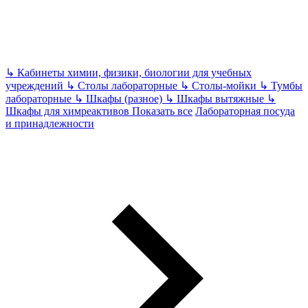
↳
Кабинеты химии, физики, биологии для учебных
учреждений
↳
Столы лабораторные
↳
Столы-мойки
↳
Тумбы
лабораторные
↳
Шкафы (разное)
↳
Шкафы вытяжные
↳
Шкафы для химреактивов
Показать все
Лабораторная посуда
и принадлежности