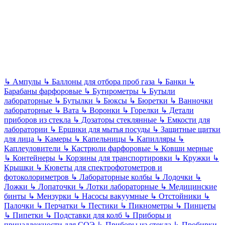
↳
Ампулы
↳
Баллоны для отбора проб газа
↳
Банки
↳
Барабаны фарфоровые
↳
Бутирометры
↳
Бутыли
лабораторные
↳
Бутылки
↳
Бюксы
↳
Бюретки
↳
Ванночки
лабораторные
↳
Вата
↳
Воронки
↳
Горелки
↳
Детали
приборов из стекла
↳
Дозаторы стеклянные
↳
Емкости для
лаборатории
↳
Ершики для мытья посуды
↳
Защитные щитки
для лица
↳
Камеры
↳
Капельницы
↳
Капилляры
↳
Каплеуловители
↳
Кастрюли фарфоровые
↳
Ковши мерные
↳
Контейнеры
↳
Корзины для транспортировки
↳
Кружки
↳
Крышки
↳
Кюветы для спектрофотометров и
фотоколориметров
↳
Лабораторные колбы
↳
Лодочки
↳
Ложки
↳
Лопаточки
↳
Лотки лабораторные
↳
Медицинские
бинты
↳
Мензурки
↳
Насосы вакуумные
↳
Отстойники
↳
Палочки
↳
Перчатки
↳
Пестики
↳
Пикнометры
↳
Пинцеты
↳
Пипетки
↳
Подставки для колб
↳
Приборы и
принадлежности для СОЭ
↳
Приборы из стекла
↳
Пробирки