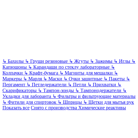
↳
Бахилы
↳
Груши резиновые
↳
Жгуты
↳
Зажимы
↳
Иглы
↳
Капюшоны
↳
Карандаши по стеклу лабораторные
↳
Колпачки
↳
Крафт-бумага
↳
Магниты для мешалки
↳
Маркеры
↳
Марля
↳
Маски
↳
Очки защитные
↳
Пакеты
↳
Пергамент
↳
Петледержатели
↳
Петли
↳
Прихватки
↳
Скарификаторы
↳
Тампон-зонды
↳
Тампонодержатели
↳
Укладки для лаборанта
↳
Фильтры и фильтрующие материалы
↳
Фитили для спиртовок
↳
Шприцы
↳
Щетки для мытья рук
Показать все
Снято с производства
Химические реактивы