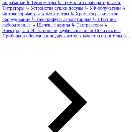
подъёмные
↳
Термометры
↳
Термостаты лабораторные
↳
Титраторы
↳
Устройства сушки посуды
↳
УФ-облучатели
↳
Фотоколориметры
↳
Фотометры
↳
Хроматографическое
оборудование
↳
Центрифуги лабораторные
↳
Штативы
лабораторные
↳
Щелевые лампы
↳
Экстракторы
↳
Электроды
↳
Электропечи, муфельные печи
Показать все
Приборы и оборудование для контроля качества строительства