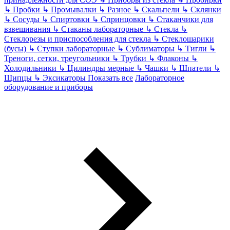
↳
Пробки
↳
Промывалки
↳
Разное
↳
Скальпели
↳
Склянки
↳
Сосуды
↳
Спиртовки
↳
Спринцовки
↳
Стаканчики для
взвешивания
↳
Стаканы лабораторные
↳
Стекла
↳
Стеклорезы и приспособления для стекла
↳
Стеклошарики
(бусы)
↳
Ступки лабораторные
↳
Сублиматоры
↳
Тигли
↳
Треноги, сетки, треугольники
↳
Трубки
↳
Флаконы
↳
Холодильники
↳
Цилиндры мерные
↳
Чашки
↳
Шпатели
↳
Щипцы
↳
Эксикаторы
Показать все
Лабораторное
оборудование и приборы