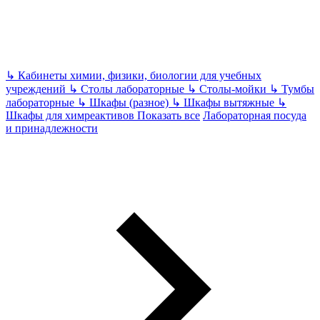
↳
Кабинеты химии, физики, биологии для учебных
учреждений
↳
Столы лабораторные
↳
Столы-мойки
↳
Тумбы
лабораторные
↳
Шкафы (разное)
↳
Шкафы вытяжные
↳
Шкафы для химреактивов
Показать все
Лабораторная посуда
и принадлежности