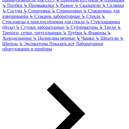
↳
Пробки
↳
Промывалки
↳
Разное
↳
Скальпели
↳
Склянки
↳
Сосуды
↳
Спиртовки
↳
Спринцовки
↳
Стаканчики для
взвешивания
↳
Стаканы лабораторные
↳
Стекла
↳
Стеклорезы и приспособления для стекла
↳
Стеклошарики
(бусы)
↳
Ступки лабораторные
↳
Сублиматоры
↳
Тигли
↳
Треноги, сетки, треугольники
↳
Трубки
↳
Флаконы
↳
Холодильники
↳
Цилиндры мерные
↳
Чашки
↳
Шпатели
↳
Щипцы
↳
Эксикаторы
Показать все
Лабораторное
оборудование и приборы