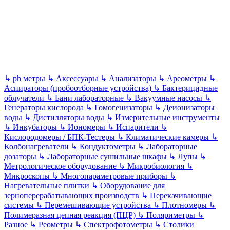
↳
ph метры
↳
Аксессуары
↳
Анализаторы
↳
Ареометры
↳
Аспираторы (пробоотборные устройства)
↳
Бактерицидные
облучатели
↳
Бани лабораторные
↳
Вакуумные насосы
↳
Генераторы кислорода
↳
Гомогенизаторы
↳
Деионизаторы
воды
↳
Дистилляторы воды
↳
Измерительные инструменты
↳
Инкубаторы
↳
Иономеры
↳
Испарители
↳
Кислородомеры / БПК-Тестеры
↳
Климатические камеры
↳
Колбонагреватели
↳
Кондуктометры
↳
Лабораторные
дозаторы
↳
Лабораторные сушильные шкафы
↳
Лупы
↳
Метрологическое оборудование
↳
Микробиология
↳
Микроскопы
↳
Многопараметровые приборы
↳
Нагревательные плитки
↳
Оборудование для
зерноперерабатывающих производств
↳
Перекачивающие
системы
↳
Перемешивающие устройства
↳
Плотномеры
↳
Полимеразная цепная реакция (ПЦР)
↳
Поляриметры
↳
Разное
↳
Реометры
↳
Спектрофотометры
↳
Столики