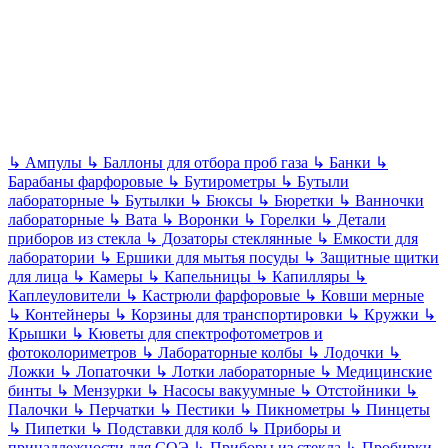
↳
Ампулы
↳
Баллоны для отбора проб газа
↳
Банки
↳
Барабаны фарфоровые
↳
Бутирометры
↳
Бутыли
лабораторные
↳
Бутылки
↳
Бюксы
↳
Бюретки
↳
Ванночки
лабораторные
↳
Вата
↳
Воронки
↳
Горелки
↳
Детали
приборов из стекла
↳
Дозаторы стеклянные
↳
Емкости для
лаборатории
↳
Ершики для мытья посуды
↳
Защитные щитки
для лица
↳
Камеры
↳
Капельницы
↳
Капилляры
↳
Каплеуловители
↳
Кастрюли фарфоровые
↳
Ковши мерные
↳
Контейнеры
↳
Корзины для транспортировки
↳
Кружки
↳
Крышки
↳
Кюветы для спектрофотометров и
фотоколориметров
↳
Лабораторные колбы
↳
Лодочки
↳
Ложки
↳
Лопаточки
↳
Лотки лабораторные
↳
Медицинские
бинты
↳
Мензурки
↳
Насосы вакуумные
↳
Отстойники
↳
Палочки
↳
Перчатки
↳
Пестики
↳
Пикнометры
↳
Пинцеты
↳
Пипетки
↳
Подставки для колб
↳
Приборы и
принадлежности для СОЭ
↳
Приборы из стекла
↳
Пробирки