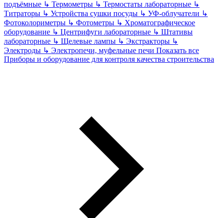
подъёмные
↳
Термометры
↳
Термостаты лабораторные
↳
Титраторы
↳
Устройства сушки посуды
↳
УФ-облучатели
↳
Фотоколориметры
↳
Фотометры
↳
Хроматографическое
оборудование
↳
Центрифуги лабораторные
↳
Штативы
лабораторные
↳
Щелевые лампы
↳
Экстракторы
↳
Электроды
↳
Электропечи, муфельные печи
Показать все
Приборы и оборудование для контроля качества строительства