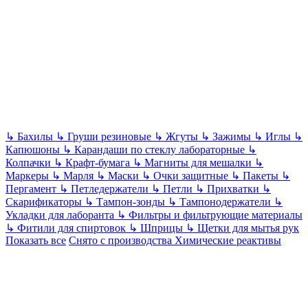
↳
Бахилы
↳
Груши резиновые
↳
Жгуты
↳
Зажимы
↳
Иглы
↳
Капюшоны
↳
Карандаши по стеклу лабораторные
↳
Колпачки
↳
Крафт-бумага
↳
Магниты для мешалки
↳
Маркеры
↳
Марля
↳
Маски
↳
Очки защитные
↳
Пакеты
↳
Пергамент
↳
Петледержатели
↳
Петли
↳
Прихватки
↳
Скарификаторы
↳
Тампон-зонды
↳
Тампонодержатели
↳
Укладки для лаборанта
↳
Фильтры и фильтрующие материалы
↳
Фитили для спиртовок
↳
Шприцы
↳
Щетки для мытья рук
Показать все
Снято с производства
Химические реактивы