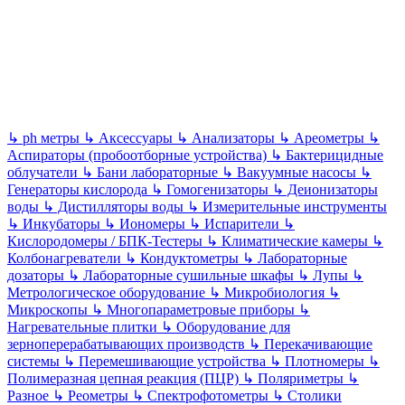
↳
ph метры
↳
Аксессуары
↳
Анализаторы
↳
Ареометры
↳
Аспираторы (пробоотборные устройства)
↳
Бактерицидные
облучатели
↳
Бани лабораторные
↳
Вакуумные насосы
↳
Генераторы кислорода
↳
Гомогенизаторы
↳
Деионизаторы
воды
↳
Дистилляторы воды
↳
Измерительные инструменты
↳
Инкубаторы
↳
Иономеры
↳
Испарители
↳
Кислородомеры / БПК-Тестеры
↳
Климатические камеры
↳
Колбонагреватели
↳
Кондуктометры
↳
Лабораторные
дозаторы
↳
Лабораторные сушильные шкафы
↳
Лупы
↳
Метрологическое оборудование
↳
Микробиология
↳
Микроскопы
↳
Многопараметровые приборы
↳
Нагревательные плитки
↳
Оборудование для
зерноперерабатывающих производств
↳
Перекачивающие
системы
↳
Перемешивающие устройства
↳
Плотномеры
↳
Полимеразная цепная реакция (ПЦР)
↳
Поляриметры
↳
Разное
↳
Реометры
↳
Спектрофотометры
↳
Столики