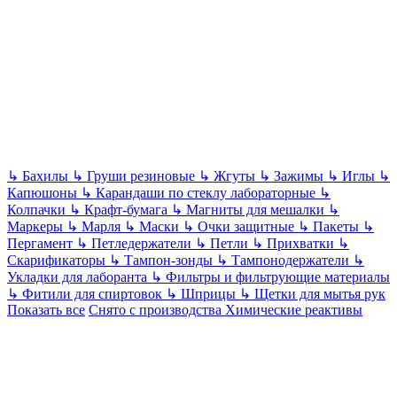
↳
Бахилы
↳
Груши резиновые
↳
Жгуты
↳
Зажимы
↳
Иглы
↳
Капюшоны
↳
Карандаши по стеклу лабораторные
↳
Колпачки
↳
Крафт-бумага
↳
Магниты для мешалки
↳
Маркеры
↳
Марля
↳
Маски
↳
Очки защитные
↳
Пакеты
↳
Пергамент
↳
Петледержатели
↳
Петли
↳
Прихватки
↳
Скарификаторы
↳
Тампон-зонды
↳
Тампонодержатели
↳
Укладки для лаборанта
↳
Фильтры и фильтрующие материалы
↳
Фитили для спиртовок
↳
Шприцы
↳
Щетки для мытья рук
Показать все
Снято с производства
Химические реактивы