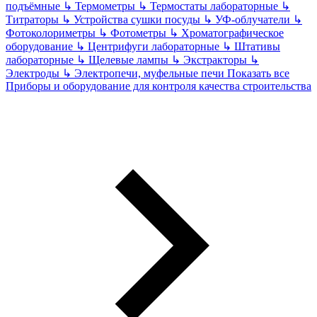
подъёмные
↳
Термометры
↳
Термостаты лабораторные
↳
Титраторы
↳
Устройства сушки посуды
↳
УФ-облучатели
↳
Фотоколориметры
↳
Фотометры
↳
Хроматографическое
оборудование
↳
Центрифуги лабораторные
↳
Штативы
лабораторные
↳
Щелевые лампы
↳
Экстракторы
↳
Электроды
↳
Электропечи, муфельные печи
Показать все
Приборы и оборудование для контроля качества строительства