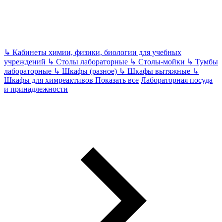
↳
Кабинеты химии, физики, биологии для учебных
учреждений
↳
Столы лабораторные
↳
Столы-мойки
↳
Тумбы
лабораторные
↳
Шкафы (разное)
↳
Шкафы вытяжные
↳
Шкафы для химреактивов
Показать все
Лабораторная посуда
и принадлежности