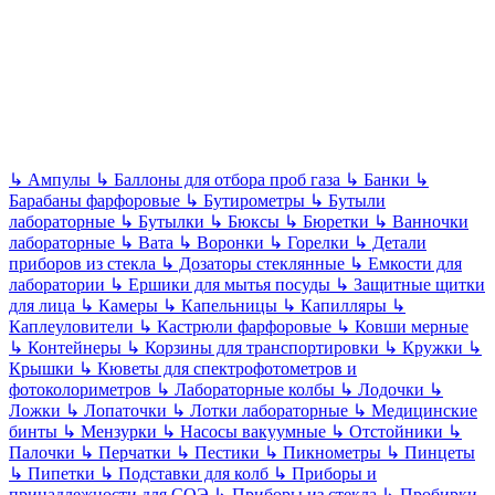
↳
Ампулы
↳
Баллоны для отбора проб газа
↳
Банки
↳
Барабаны фарфоровые
↳
Бутирометры
↳
Бутыли
лабораторные
↳
Бутылки
↳
Бюксы
↳
Бюретки
↳
Ванночки
лабораторные
↳
Вата
↳
Воронки
↳
Горелки
↳
Детали
приборов из стекла
↳
Дозаторы стеклянные
↳
Емкости для
лаборатории
↳
Ершики для мытья посуды
↳
Защитные щитки
для лица
↳
Камеры
↳
Капельницы
↳
Капилляры
↳
Каплеуловители
↳
Кастрюли фарфоровые
↳
Ковши мерные
↳
Контейнеры
↳
Корзины для транспортировки
↳
Кружки
↳
Крышки
↳
Кюветы для спектрофотометров и
фотоколориметров
↳
Лабораторные колбы
↳
Лодочки
↳
Ложки
↳
Лопаточки
↳
Лотки лабораторные
↳
Медицинские
бинты
↳
Мензурки
↳
Насосы вакуумные
↳
Отстойники
↳
Палочки
↳
Перчатки
↳
Пестики
↳
Пикнометры
↳
Пинцеты
↳
Пипетки
↳
Подставки для колб
↳
Приборы и
принадлежности для СОЭ
↳
Приборы из стекла
↳
Пробирки