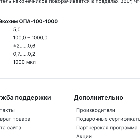
тель наконечников поворачивается в пределах 360°, ч
 Экохим ОПА-100-1000
5,0
100,0 – 1000,0
±2……0,6
0,7……0,2
1000 мкл
ужба поддержки
Дополнительно
такты
Производители
врат товара
Подарочные сертификат
та сайта
Партнерская программа
Акции