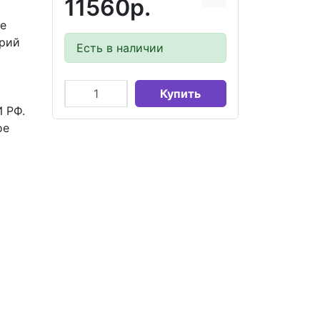
11560р.
де
орий
Есть в наличии
Купить
И РФ.
ое